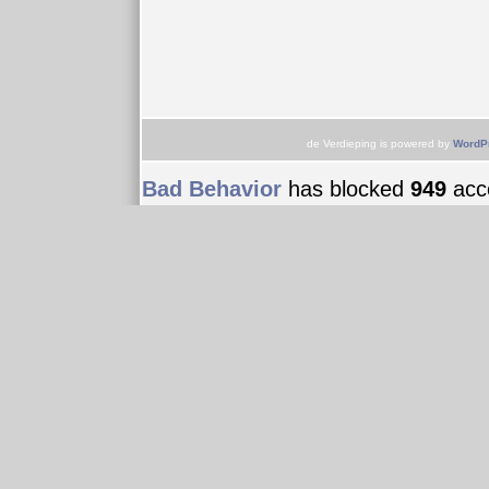
de Verdieping is powered by
WordP
Bad Behavior
has blocked
949
acce