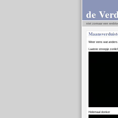
de Ver
niet zomaar een weblo
Maansverduist
Weer eens wat anders
Laatste streepje zonlic
Helemaal donker