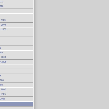
011
010
 2009
 2009
r 2009
9
009
 2008
r 2008
8
2008
008
 2007
r 2007
 2007