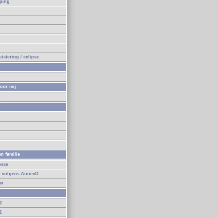
eping
n
istering / eclipse
oor mij
!
n
n familie
esse
d volgens AnnevO
ax
2
1