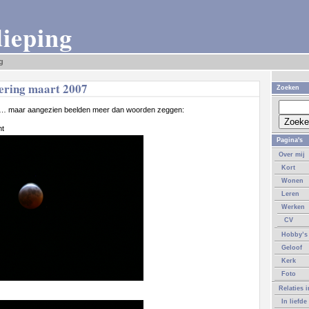
dieping
g
ering maart 2007
Zoeken
… maar aangezien beelden meer dan woorden zeggen:
ht
Pagina's
Over mij
Kort
Wonen
Leren
Werken
CV
Hobby’s
Geloof
Kerk
Foto
Relaties 
In liefde