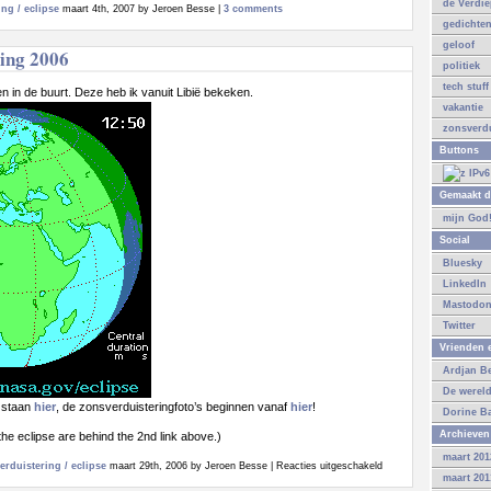
de Verdi
ng / eclipse
maart 4th, 2007 by Jeroen Besse |
3 comments
gedichte
geloof
ing 2006
politiek
tech stuff
n in de buurt. Deze heb ik vanuit Libië bekeken.
vakantie
zonsverdu
Buttons
Gemaakt d
mijn God
Social
Bluesky
LinkedIn
Mastodo
Twitter
Vrienden e
Ardjan B
De werel
s staan
hier
, de zonsverduisteringfoto’s beginnen vanaf
hier
!
Dorine B
Archieven
 the eclipse are behind the 2nd link above.)
maart 201
voor
erduistering / eclipse
maart 29th, 2006 by Jeroen Besse |
Reacties uitgeschakeld
maart 201
Zonsverduistering