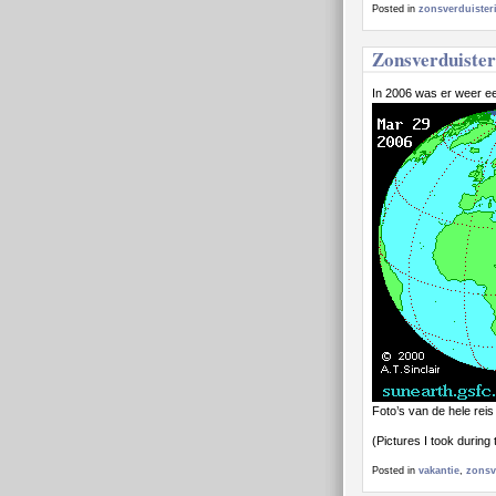
Posted in
zonsverduisteri
Zonsverduister
In 2006 was er weer ee
Foto’s van de hele rei
(Pictures I took during
Posted in
vakantie
,
zonsv