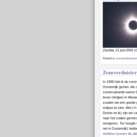
Zambia, 21 juni 2001 
Posted in
zonsverduisteri
Zonsverduister
In 1999 heb ik de zons
Oostenrijk gezien. Als
zomervakantie waren D
broer (Ardjan) in Wene
zouden we een goede 
eclipse te zien. Met z’n
Dorine en ik) zijn we va
naar het zuiden gereisd
oostgrens. Ter hoogte
net in Oostenrijk) heb
midden tussen de ak