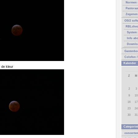
Normen 
Pastoraa
Zegenen 
OS/2 soft
RBLche
System 
Info ab
Downlo
Gastenbo
Colofon /
Kalender
r de kleur
Z
M
2
3
9
10
16
17
23
24
30
31
Categorie
concerte