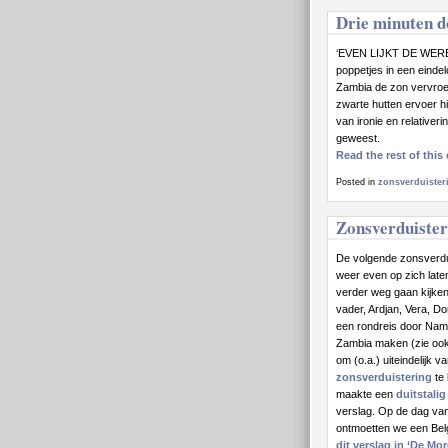
Drie minuten d
‘EVEN LIJKT DE WERELD
poppetjes in een einde
Zambia de zon vervroe
zwarte hutten ervoer hi
van ironie en relativer
geweest.
Read the rest of this 
Posted in
zonsverduisteri
Zonsverduister
De volgende zonsverdui
weer even op zich late
verder weg gaan kijke
vader, Ardjan, Vera, Dor
een rondreis door Nam
Zambia maken (zie ook 
om (o.a.) uiteindelijk v
zonsverduistering
te 
maakte een
duitstalig
verslag. Op de dag va
ontmoetten we een Bel
dit verslag in ‘De Mo