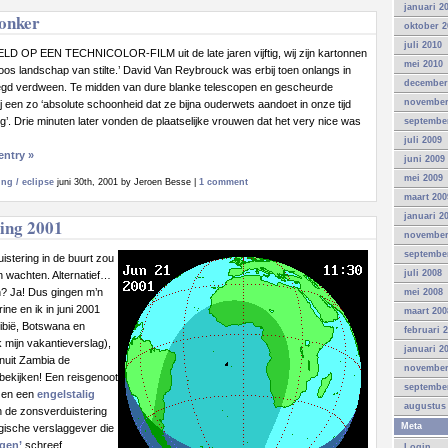
januari 2
2006
onker
oktober 2
juli 2010
 OP EEN TECHNICOLOR-FILM uit de late jaren vijftig, wij zijn kartonnen
mei 2010
loos landschap van stilte.’ David Van Reybrouck was erbij toen onlangs in
december
gd verdween. Te midden van dure blanke telescopen en gescheurde
november
j een zo ‘absolute schoonheid dat ze bijna ouderwets aandoet in onze tijd
ing’. Drie minuten later vonden de plaatselijke vrouwen dat het very nice was
septembe
juli 2009
entry »
juni 2009
mei 2009
ng / eclipse
juni 30th, 2001 by Jeroen Besse |
1 comment
maart 200
januari 2
ing 2001
november
septembe
stering in de buurt zou
juli 2008
n wachten. Alternatief…
n? Ja! Dus gingen m’n
mei 2008
ine en ik in juni 2001
maart 200
ibië, Botswana en
februari 
mijn vakantieverslag),
januari 2
anuit Zambia de
november
bekijken! Een reisgenoot
septembe
en een
engelstalig
augustus
n de zonsverduistering
Meta
gische verslaggever die
rgen’
schreef.
Login