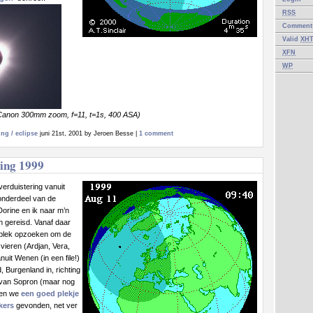
RSS
Commen
Valid
XH
XFN
WP
(Canon 300mm zoom, f=11, t=1s, 400 ASA)
ng / eclipse
juni 21st, 2001 by Jeroen Besse |
1 comment
ing 1999
verduistering vanuit
 onderdeel van de
orine en ik naar m’n
n gereisd. Vanaf daar
plek opzoeken om de
 vieren (Ardjan, Vera,
nuit Wenen (in een file!)
, Burgenland in, richting
 van Sopron (maar nog
ben we
een goed plekje
kers
gevonden, net ver