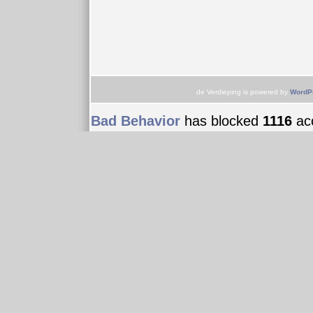
de Verdieping is powered by
WordP
Bad Behavior
has blocked
1116
acc