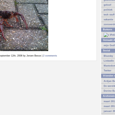
gedichte
geloof
politiek
tech stuff
vakantie
zonsverdu
Buttons
Gemaakt d
mijn God
Social
eptember 12th, 2008 by Jeroen Besse |
2 comments
Bluesky
LinkedIn
Mastodo
Twitter
Vrienden e
Ardjan B
De werel
Dorine B
Archieven
maart 201
maart 201
januari 2