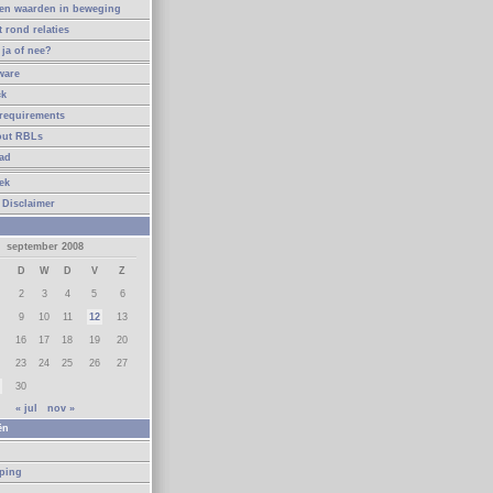
en waarden in beweging
t rond relaties
ja of nee?
ware
ck
requirements
out RBLs
ad
ek
 Disclaimer
september 2008
D
W
D
V
Z
2
3
4
5
6
9
10
11
12
13
16
17
18
19
20
23
24
25
26
27
30
« jul
nov »
ën
n
eping