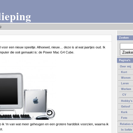
dieping
g
Zoeken
 voor een nieuw speeltje. Alhoewel, nieuw… deze is al wat jaartjes oud. Ik
omputer die ooit gemaakt is: de Power Mac G4 Cube.
Pagina's
Over mij
Kort
Wonen
Leren
Werken
CV
Hobby’s
Geloof
Kerk
Foto
 ik ‘m van wat meer geheugen en een grotere harddisk voorzien, waarna ik
Relaties 
t.
In liefde