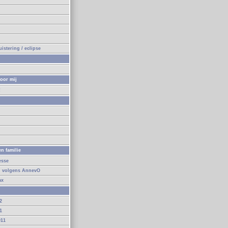
n
istering / eclipse
oor mij
!
n
n familie
esse
d volgens AnnevO
ax
2
1
011