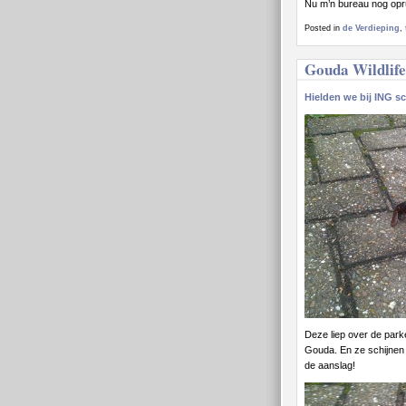
Nu m’n bureau nog op
Posted in
de Verdieping
,
Gouda Wildlife
Hielden we bij ING s
Deze liep over de park
Gouda. En ze schijnen n
de aanslag!