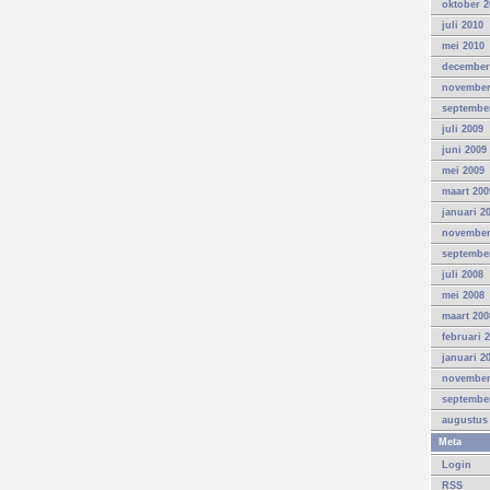
oktober 2
juli 2010
mei 2010
december
november
septembe
juli 2009
juni 2009
mei 2009
maart 200
januari 2
november
septembe
juli 2008
mei 2008
maart 200
februari 
januari 2
november
septembe
augustus
Meta
Login
RSS