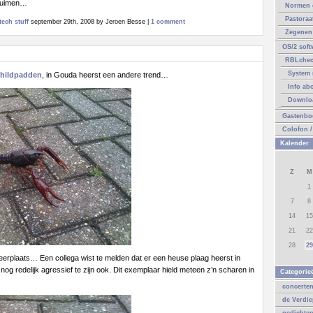
ruimen…
Normen 
Pastoraa
tech stuff
september 29th, 2008 by Jeroen Besse |
1 comment
Zegenen 
OS/2 soft
RBLche
System 
childpadden
, in Gouda heerst een andere trend…
Info ab
Downlo
Gastenbo
Colofon /
Kalender
Z
M
1
7
8
14
15
21
22
28
29
eerplaats… Een collega wist te melden dat er een heuse plaag heerst in
og redelijk agressief te zijn ook. Dit exemplaar hield meteen z’n scharen in
Categorie
concerte
de Verdi