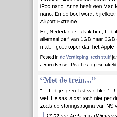
iPod nano. Anne heeft een Mac M
nano. En de boel wordt bij elka
Airport Extreme.
En, Nederlander als ik ben, heb 
allemaal zelf van 1GB naar 2GB g
malen goedkoper dan het Apple l
Posted in
de Verdieping
,
tech stuff
jan
Jeroen Besse |
Reacties uitgeschakeld
B
“Met de trein…”
“… heb je geen last van files.” U 
wel. Helaas is dat toch niet per de
zoals de storingspagina van NS 
17:02 uur Arnhem<->Winterswi