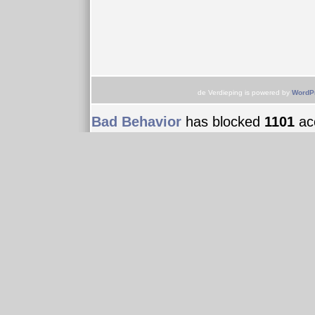
de Verdieping is powered by
WordP
Bad Behavior
has blocked
1101
acc