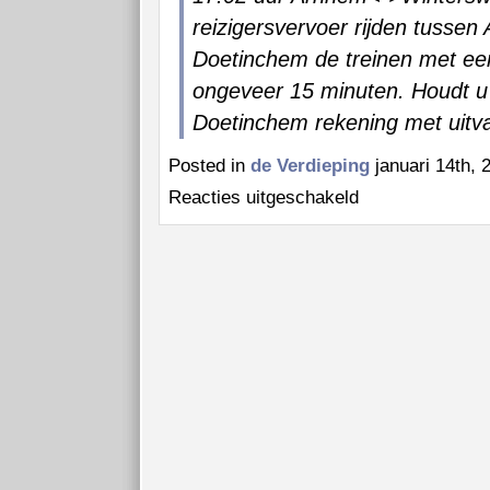
reizigersvervoer rijden tusse
Doetinchem de treinen met ee
ongeveer 15 minuten. Houdt 
Doetinchem rekening met uitva
Posted in
de Verdieping
januari 14th, 
voor
Reacties uitgeschakeld
“Met
de
trein…”