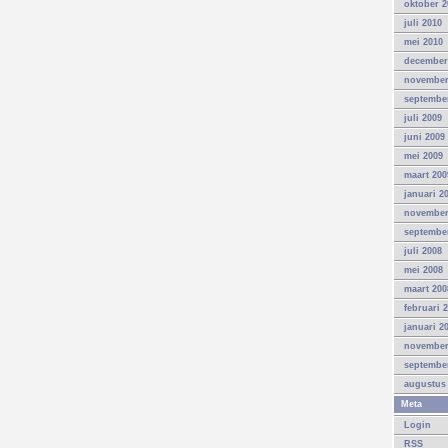
oktober 2
juli 2010
mei 2010
december
november
septembe
juli 2009
juni 2009
mei 2009
maart 200
januari 2
november
septembe
juli 2008
mei 2008
maart 200
februari 
januari 2
november
septembe
augustus
Meta
Login
RSS