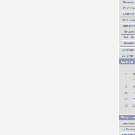
Normen 
Pastoraa
Zegenen 
OS/2 soft
RBLche
System 
Info ab
Downlo
Gastenbo
Colofon /
Kalender
Z
M
1
2
8
9
15
1
22
2
29
3
Categorie
concerte
de Verdi