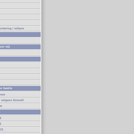
n
istering / eclipse
oor mij
!
n
n familie
esse
d volgens AnnevO
ax
2
1
011