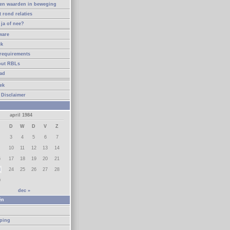
en waarden in beweging
t rond relaties
ja of nee?
ware
ck
requirements
out RBLs
ad
ek
 Disclaimer
april 1984
D
W
D
V
Z
3
4
5
6
7
10
11
12
13
14
6
17
18
19
20
21
3
24
25
26
27
28
0
dec »
ën
n
eping