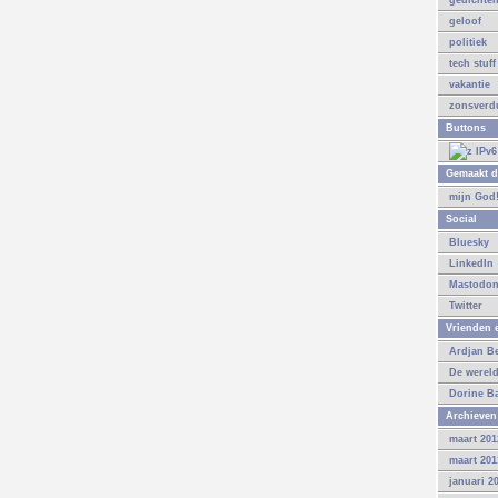
gedichte
geloof
politiek
tech stuff
vakantie
zonsverdu
Buttons
Gemaakt d
mijn God
Social
Bluesky
LinkedIn
Mastodo
Twitter
Vrienden e
Ardjan B
De werel
Dorine B
Archieven
maart 201
maart 201
januari 2