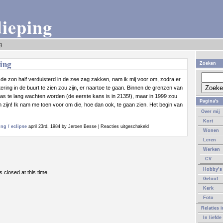
dieping
g
ing
Zoeken
 de zon half verduisterd in de zee zag zakken, nam ik mij voor om, zodra er
ering in de buurt te zien zou zijn, er naartoe te gaan. Binnen de grenzen van
as te lang wachten worden (de eerste kans is in 2135!), maar in 1999 zou
Pagina's
n zijn! Ik nam me toen voor om die, hoe dan ook, te gaan zien. Het begin van
Over mij
Kort
voor
ng / eclipse
april 23rd, 1984 by Jeroen Besse |
Reacties uitgeschakeld
Wonen
Zonsverduistering
Leren
Werken
CV
Hobby’s
 closed at this time.
Geloof
Kerk
Foto
Relaties 
In liefde