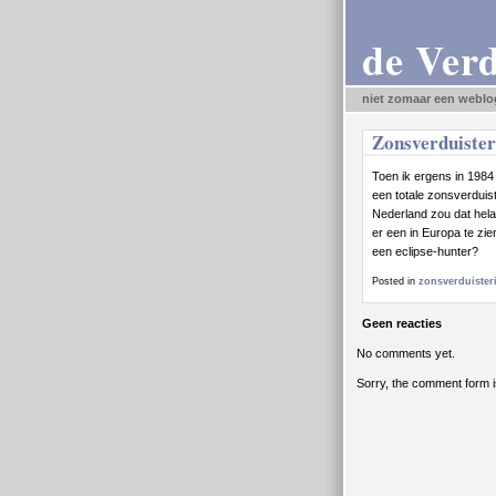
de Ver
niet zomaar een weblo
Zonsverduister
Toen ik ergens in 1984
een totale zonsverduist
Nederland zou dat hela
er een in Europa te zie
een eclipse-hunter?
Posted in
zonsverduisteri
Geen reacties
No comments yet.
Sorry, the comment form is