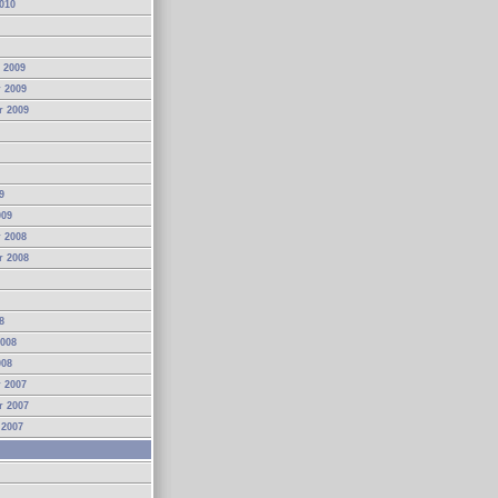
010
 2009
 2009
r 2009
9
009
 2008
r 2008
8
2008
008
 2007
r 2007
 2007