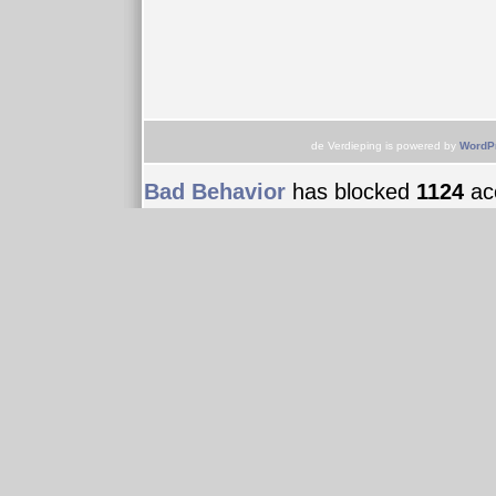
de Verdieping is powered by
WordP
Bad Behavior
has blocked
1124
acc