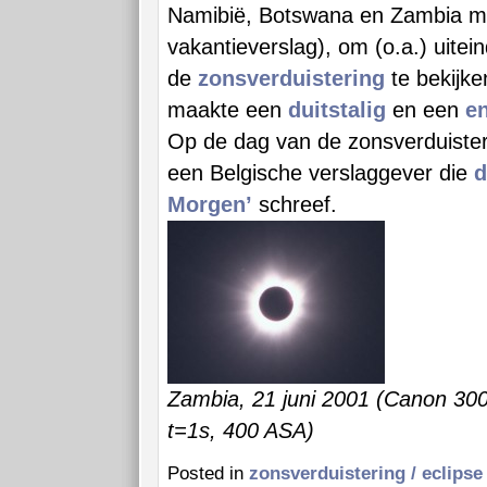
Namibië, Botswana en Zambia ma
vakantieverslag), om (o.a.) uitei
de
zonsverduistering
te bekijke
maakte een
duitstalig
en een
en
Op de dag van de zonsverduiste
een Belgische verslaggever die
d
Morgen’
schreef.
Zambia, 21 juni 2001 (Canon 3
t=1s, 400 ASA)
Posted in
zonsverduistering / eclipse