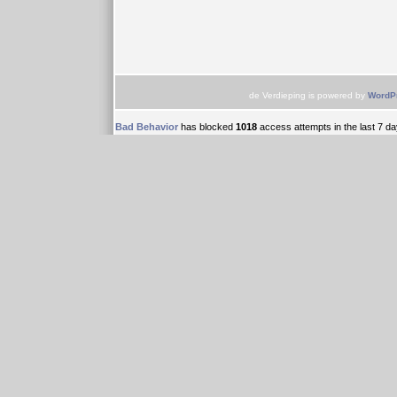
de Verdieping is powered by
WordP
Bad Behavior
has blocked
1018
access attempts in the last 7 da