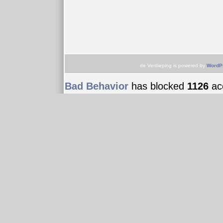
de Verdieping is powered by
WordP
Bad Behavior
has blocked
1126
acc