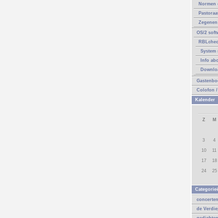
Normen 
Pastoraa
Zegenen 
OS/2 soft
RBLche
System 
Info ab
Downlo
Gastenbo
Colofon /
Kalender
Z
M
3
4
10
11
17
18
24
25
Categorie
concerte
de Verdi