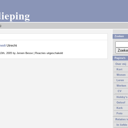
dieping
g
Zoeken
ivoli
Utrecht
voor
 13th, 2005 by Jeroen Besse |
Reacties uitgeschakeld
Concertje
Pagina's
Over mij
Kort
Wonen
Leren
Werken
CV
Hobby’s
Geloof
Kerk
Foto
Relaties 
In liefde