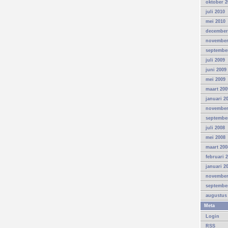
oktober 2
juli 2010
mei 2010
december
november
septembe
juli 2009
juni 2009
mei 2009
maart 200
januari 2
november
septembe
juli 2008
mei 2008
maart 200
februari 
januari 2
november
septembe
augustus
Meta
Login
RSS