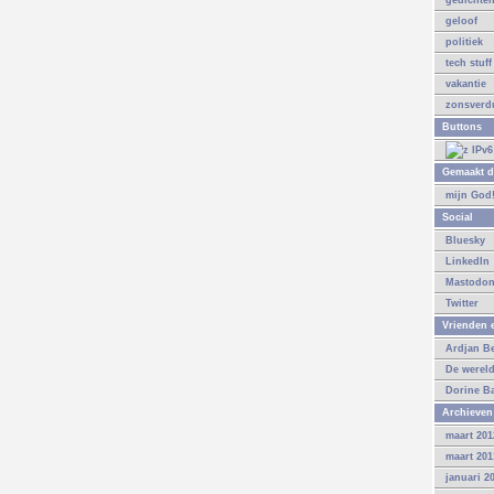
gedichte
geloof
politiek
tech stuff
vakantie
zonsverdu
Buttons
Gemaakt d
mijn God
Social
Bluesky
LinkedIn
Mastodo
Twitter
Vrienden e
Ardjan B
De werel
Dorine B
Archieven
maart 201
maart 201
januari 2