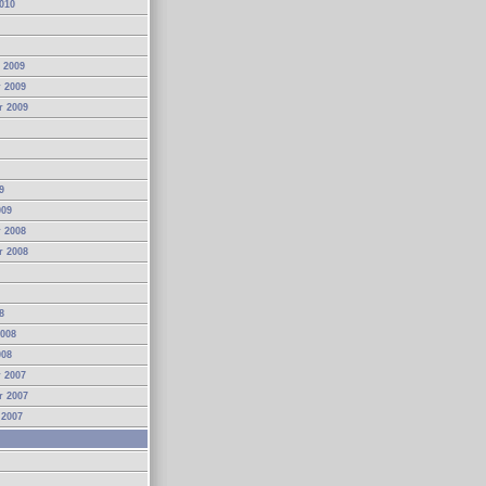
010
 2009
 2009
r 2009
9
009
 2008
r 2008
8
2008
008
 2007
r 2007
 2007