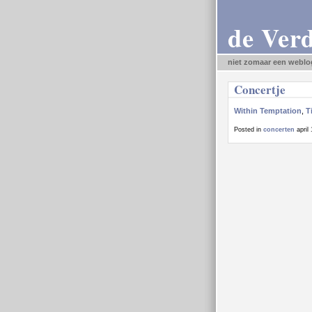
de Ver
niet zomaar een weblo
Concertje
Within Temptation
,
T
Posted in
concerten
april