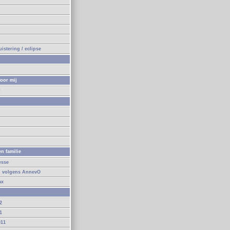
n
istering / eclipse
oor mij
!
n
n familie
esse
d volgens AnnevO
ax
2
1
011