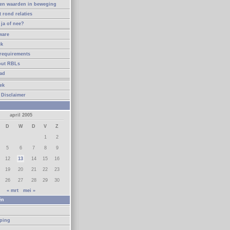
en waarden in beweging
t rond relaties
ja of nee?
ware
ck
requirements
out RBLs
ad
ek
 Disclaimer
april 2005
D
W
D
V
Z
1
2
5
6
7
8
9
12
13
14
15
16
19
20
21
22
23
26
27
28
29
30
« mrt
mei »
ën
n
eping