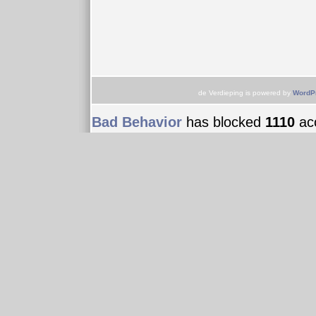
de Verdieping is powered by
WordP
Bad Behavior
has blocked
1110
acc