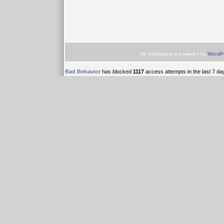
de Verdieping is powered by
WordP
Bad Behavior
has blocked
1117
access attempts in the last 7 da