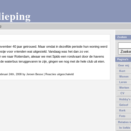
dieping
g
Zoeken
november 40 jaar getrouwd. Maar omdat in dezelfde periode hun woning werd
estje voor vrienden wat uitgesteld. Vandaag was het dan zo ver.
n we naar Rotterdam, alwaar we met Spido een rondvaart door de havens
Pagina's
e waterbus teruggevaren te zijn, gingen we nog met de hele club uit eten.
Over mij
Kort
voor
ebruari 24th, 2008 by Jeroen Besse |
Reacties uitgeschakeld
Wonen
Feestje
Leren
Werken
CV
Hobby’s
Geloof
Kerk
Foto
Relaties 
In liefde