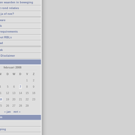
en waarden in beweging
t rond relaties
ja of nee?
ware
ck
requirements
out RBLs
ad
ek
 Disclaimer
februari 2008
M
D
W
D
V
Z
1
2
4
5
6
7
8
9
11
12
13
14
15
16
18
19
20
21
22
23
25
26
27
28
29
« jan
mrt »
ën
n
eping