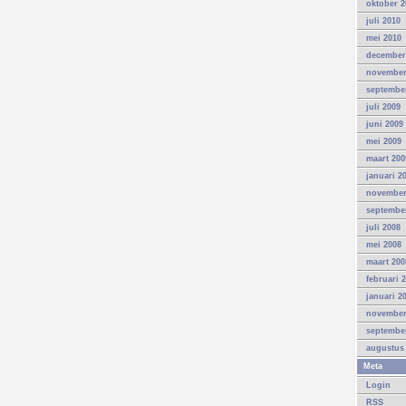
oktober 2
juli 2010
mei 2010
december
november
septembe
juli 2009
juni 2009
mei 2009
maart 200
januari 2
november
septembe
juli 2008
mei 2008
maart 200
februari 
januari 2
november
septembe
augustus
Meta
Login
RSS