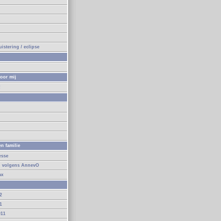
n
istering / eclipse
oor mij
!
n
n familie
esse
d volgens AnnevO
ax
2
1
011