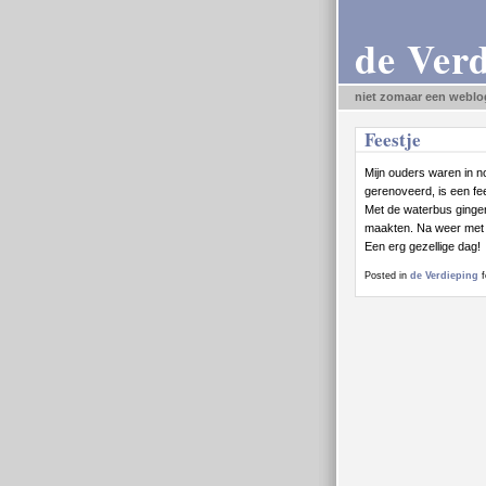
de Ver
niet zomaar een weblo
Feestje
Mijn ouders waren in 
gerenoveerd, is een fe
Met de waterbus ginge
maakten. Na weer met d
Een erg gezellige dag!
Posted in
de Verdieping
f