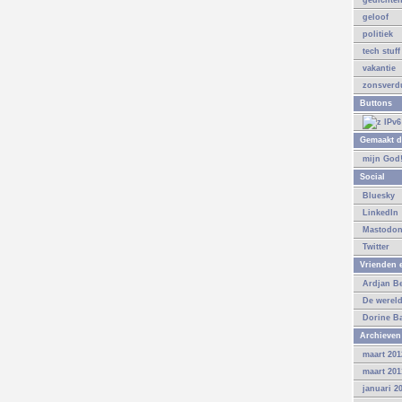
gedichte
geloof
politiek
tech stuff
vakantie
zonsverdu
Buttons
Gemaakt d
mijn God
Social
Bluesky
LinkedIn
Mastodo
Twitter
Vrienden e
Ardjan B
De werel
Dorine B
Archieven
maart 201
maart 201
januari 2