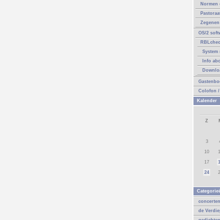
Normen 
Pastoraa
Zegenen 
OS/2 soft
RBLche
System 
Info ab
Downlo
Gastenbo
Colofon /
Kalender
Z
3
10
17
24
Categorie
concerte
de Verdi