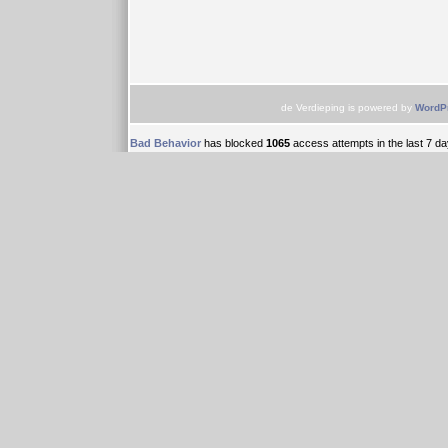
de Verdieping is powered by
WordP
Bad Behavior
has blocked
1065
access attempts in the last 7 da