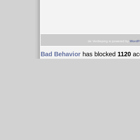
de Verdieping is powered by
WordP
Bad Behavior
has blocked
1120
acc