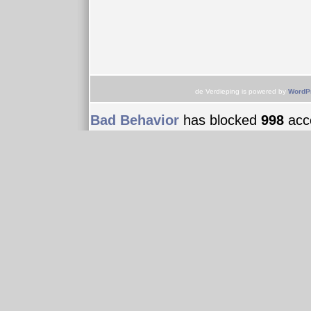
de Verdieping is powered by
WordP
Bad Behavior
has blocked
998
acce