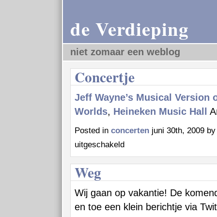
de Verdieping
niet zomaar een weblog
Concertje
Jeff Wayne’s Musical Version 
Worlds
,
Heineken Music Hall
A
Posted in
concerten
juni 30th, 2009 b
voor
uitgeschakeld
Concertje
Weg
Wij gaan op vakantie! De komen
en toe een klein berichtje via Twi