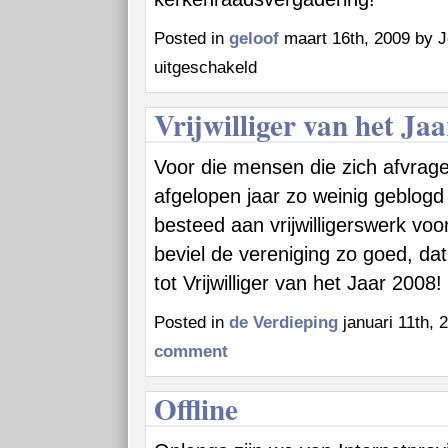
Posted in
geloof
maart 16th, 2009 by 
voor
uitgeschakeld
Terug
in
Vrijwilliger van het Jaa
de
kerkenraad
Voor die mensen die zich afvrag
afgelopen jaar zo weinig geblogd 
besteed aan vrijwilligerswerk vo
beviel de vereniging zo goed, dat
tot Vrijwilliger van het Jaar 2008!
Posted in
de Verdieping
januari 11th, 
comment
Offline