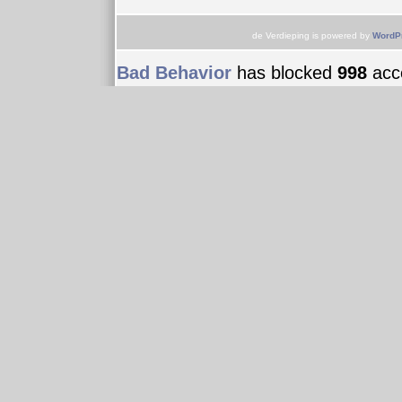
de Verdieping is powered by
WordP
Bad Behavior
has blocked
998
acce