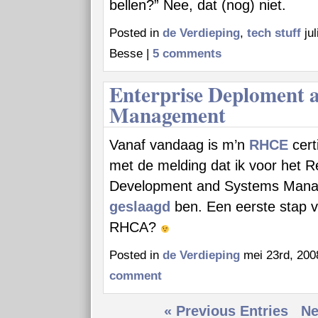
bellen?” Nee, dat (nog) niet.
Posted in
de Verdieping
,
tech stuff
jul
Besse |
5 comments
Enterprise Deploment 
Management
Vanaf vandaag is m’n
RHCE
certi
met de melding dat ik voor het R
Development and Systems Man
geslaagd
ben. Een eerste stap
RHCA?
Posted in
de Verdieping
mei 23rd, 200
comment
« Previous Entries
Ne