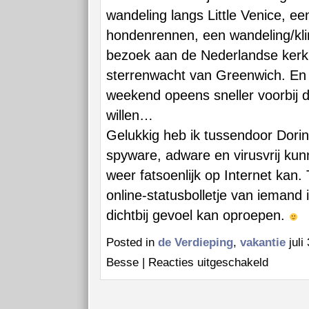
wandeling langs Little Venice, e
hondenrennen, een wandeling/kli
bezoek aan de Nederlandse kerk
sterrenwacht van Greenwich. En 
weekend opeens sneller voorbij da
willen…
Gelukkig heb ik tussendoor Dori
spyware, adware en virusvrij ku
weer fatsoenlijk op Internet kan.
online-statusbolletje van iemand 
dichtbij gevoel kan oproepen.
Posted in
de Verdieping
,
vakantie
juli
voor
Besse |
Reacties uitgeschakeld
Weekendje
London
en
Sutton