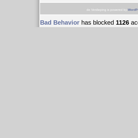
de Verdieping is powered by
WordP
Bad Behavior
has blocked
1126
acc