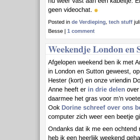
nu weer vast aan een kabeltje. E
geen videochat.
Posted in
de Verdieping
,
tech stuff
jul
Besse |
1 comment
Weekendje London en 
Afgelopen weekend ben ik met 
in London en Sutton geweest, op
Hester (kort) en onze vriendin Do
Anne heeft er
in
drie
delen
over
daarmee het gras voor m’n voe
Ook
Dorine schreef over ons 
computer zich weer een beetje g
Ondanks dat ik me een ochtend n
heb ik een heerlijk weekend geh