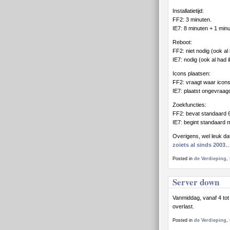
Installatietijd:
FF2: 3 minuten.
IE7: 8 minuten + 1 minu
Reboot:
FF2: niet nodig (ook al
IE7: nodig (ook al had i
Icons plaatsen:
FF2: vraagt waar icons 
IE7: plaatst ongevraag
Zoekfuncties:
FF2: bevat standaard
IE7: begint standaard 
Overigens, wel leuk dat
zoiets al sinds 2003
Posted in
de Verdieping
,
Server down
Vanmiddag, vanaf 4 to
overlast.
Posted in
de Verdieping
,