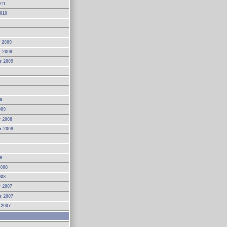
011
010
 2009
 2009
r 2009
9
009
 2008
r 2008
8
2008
008
 2007
r 2007
 2007