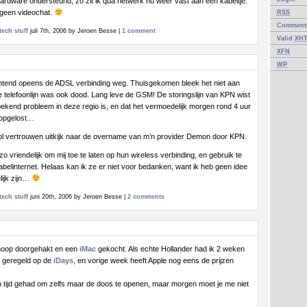
 hardware ondersteund, zo zit ik qua netwerk nu weer vast aan een kabeltje.
 geen videochat.
RSS
Commen
tech stuff
juli 7th, 2006 by Jeroen Besse |
1 comment
Valid
XH
XFN
WP
chtend opeens de ADSL verbinding weg. Thuisgekomen bleek het niet aan
e telefoonlijn was ook dood. Lang leve de GSM! De storingslijn van KPN wist
bekend probleem in deze regio is, en dat het vermoedelijk morgen rond 4 uur
n opgelost…
k vol vertrouwen uitkijk naar de overname van m’n provider Demon door KPN.
zo vriendelijk om mij toe te laten op hun wireless verbinding, en gebruik te
belinternet. Helaas kan ik ze er niet voor bedanken, want ik heb geen idee
lijk zijn…
tech stuff
juni 20th, 2006 by Jeroen Besse |
2 comments
knoop doorgehakt en een
iMac
gekocht. Als echte Hollander had ik 2 weken
g geregeld op de
iDays
, en vorige week heeft Apple nog eens de prijzen
 tijd gehad om zelfs maar de doos te openen, maar morgen moet je me niet