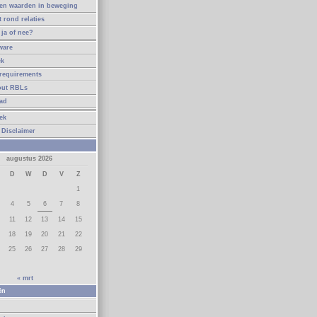
en waarden in beweging
t rond relaties
ja of nee?
ware
ck
requirements
out RBLs
ad
ek
 Disclaimer
augustus 2026
D
W
D
V
Z
1
4
5
6
7
8
11
12
13
14
15
18
19
20
21
22
25
26
27
28
29
« mrt
ën
n