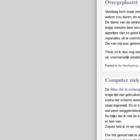
Overgeplaatst
Vandaag toch maar een
weken zou duren, en we
De dame van de winkel 
enige minuten later ter
appeltjes niet zo goed
reparaties uit te voeren
Die van mij was gistere
Thuis zit ik dus nog s
uit, voornamelijk omdat
Posted in
de Verdieping
,
Computer ziek
De
iMac die ik onlan
enige tijd niet gebruike
zodra het scherm weer 
staat ingesteld. En er 
wel weer weggetrokken,
Nu blijkt dat ik niet 
er last van.
Zojuist heb ik ‘m ter 
Om het gevoel niet te 