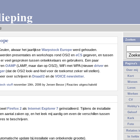
dieping
g
rope
Zoeken
eulen, alwaar het jaarlijkse
Warpstock Europe
werd gehouden.
 werden presentaties en workshops rond OS/2 en
eCS
gegeven, en tussen
 er veel gesproken tussen ontwikkelaars en gebruikers. Een paar
Pagina's
aren
OAMP
(LAMP, maar dan op OS/2), WiFi met WPA (nieuwe
driver
en
Over mij
ger
(dat de OS/2 look-and-feel voor de toekomst zeker wil stellen).
meer over schrijven in
Draad/2
en de
VOICE newsletter
.
Kort
Wonen
voor
tech stuff
november 19th, 2006 by Jeroen Besse |
Reacties uitgeschakeld
Leren
Warpstock
Werken
Europe
CV
Hobby’s
zowel
Firefox 2
als
Internet Explorer 7
geïnstalleerd. Tijdens de installatie
Geloof
 een aantal zaken op, en het leek mij aardig om even de verschillen tussen
Kerk
ures te beschrijven.
Foto
Relaties 
In liefde
tomatische update bij installatie van onbekende grootte).