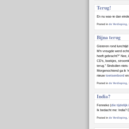
Terug!
En nu was-ie dan eindel
Posted in
de Verdieping
,
Bijna terug
Gisteren rond lunchtijd
M’n vreugde werd echte
heeft gebracht?” Nee, i
CD’s, boekjes, stroomka
terug.” Sindsdien nie
Morgenochtend ga ik ‘m
nieuw
toetsenbord
e
Posted in
de Verdieping
,
India?
Fenneke (
die tijdelijk
Ik bedacht me: India? 
Posted in
de Verdieping
,