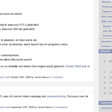
Normen 
Pastoraa
Zegenen 
ut extra na reboot.
OS/2 soft
RBLche
 had ik daarvoor FF1.5 gebruikt!)
System 
k daarvoor IE6 niet gebruikt!)
Info ab
Downlo
te plaatsen, en doet wat ik wil.
Gastenbo
d icons op desktop, quick launch bar en programs menu.
Colofon /
Kalender
 6 zoekmachines
met alleen Microsoft search
Z
M
 er nu eindelijk een betere font engine wordt geleverd.
Onder OS/2 heb ik
…
2
3
tech stuff
oktober 26th, 2006 by Jeroen Besse |
1 comment
9
10
16
17
23
24
30
31
t 5, was m’n server down vanwege een
stroomstoring
. Excuses voor de
Categorie
tech stuff
september 27th, 2006 by Jeroen Besse |
2 comments
concerte