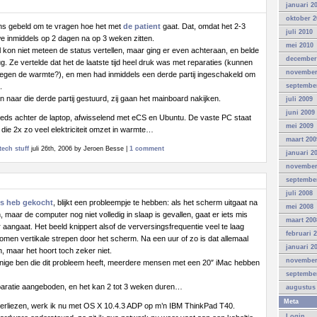
januari 2
oktober 2
s gebeld om te vragen hoe het met
de patient
gaat. Dat, omdat het 2-3
juli 2010
 inmiddels op 2 dagen na op 3 weken zitten.
mei 2010
kon niet meteen de status vertellen, maar ging er even achteraan, en belde
december
ug. Ze vertelde dat het de laatste tijd heel druk was met reparaties (kunnen
november
 tegen de warmte?), en men had inmiddels een derde partij ingeschakeld om
.
septembe
n naar die derde partij gestuurd, zij gaan het mainboard nakijken.
juli 2009
juni 2009
teeds achter de laptop, afwisselend met eCS en Ubuntu. De vaste PC staat
mei 2009
 die 2x zo veel elektriciteit omzet in warmte…
maart 200
tech stuff
juli 26th, 2006 by Jeroen Besse |
1 comment
januari 2
november
septembe
juli 2008
gs heb gekocht
, blijkt een probleempje te hebben: als het scherm uitgaat na
mei 2008
n, maar de computer nog niet volledig in slaap is gevallen, gaat er iets mis
maart 200
aangaat. Het beeld knippert alsof de verversingsfrequentie veel te laag
februari 
komen vertikale strepen door het scherm. Na een uur of zo is dat allemaal
januari 2
 maar het hoort toch zeker niet.
november
de enige ben die dit probleem heeft, meerdere mensen met een 20″ iMac hebben
septembe
reparatie aangeboden, en het kan 2 tot 3 weken duren…
augustus
Meta
verliezen, werk ik nu met OS X 10.4.3 ADP op m’n IBM ThinkPad T40.
Login