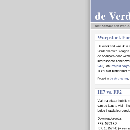
de Ver
niet zomaar een weblo
Warpstock Eu
Dit weekend was ik in K
Verdeeld over 3 dagen
de bedrijven door werd
interessante zaken w
GUI
), en
Projekt Voya
Ik zal hier binnenkort 
Posted in
de Verdieping
,
IE7 vs. FF2
Vlak na elkaar heb ik 
van de laatste viel mij
beide installatieproced
Downloadgrootte:
FF2: 5763 kB.
IE7: 15157 kB (+ een au