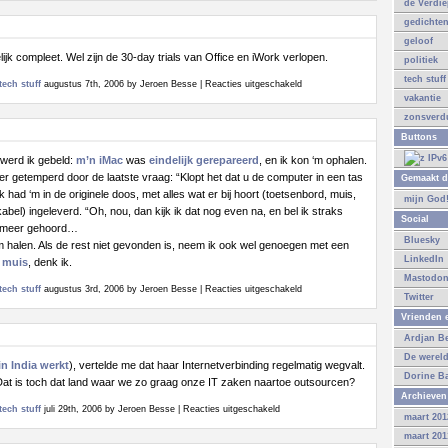
de Verdi
gedichte
geloof
ijk compleet. Wel zijn de 30-day trials van Office en iWork verlopen.
politiek
tech stuff
voor
tech stuff
augustus 7th, 2006 by Jeroen Besse |
Reacties uitgeschakeld
vakantie
Terug!
zonsverdu
Buttons
 werd ik gebeld:
m’n iMac
was
eindelijk
gerepareerd
, en ik kon ‘m ophalen.
r getemperd door de laatste vraag: “Klopt het dat u de computer in een tas
Gemaakt d
k had ‘m in de originele doos, met alles wat er bij hoort (toetsenbord, muis,
mijn God
bel) ingeleverd. “Oh, nou, dan kijk ik dat nog even na, en bel ik straks
Social
ts meer gehoord…
Bluesky
 halen. Als de rest niet gevonden is, neem ik ook wel genoegen met een
LinkedIn
n
muis
, denk ik.
Mastodo
voor
tech stuff
augustus 3rd, 2006 by Jeroen Besse |
Reacties uitgeschakeld
Twitter
Bijna
Vrienden e
terug
Ardjan B
De werel
 in India werkt
), vertelde me dat haar Internetverbinding regelmatig wegvalt.
Dorine B
Dat is toch dat land waar we zo graag onze IT zaken naartoe outsourcen?
Archieven
voor
tech stuff
juli 29th, 2006 by Jeroen Besse |
Reacties uitgeschakeld
maart 201
India?
maart 201