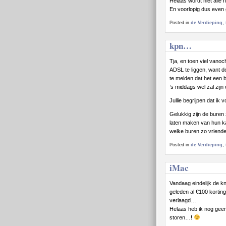
Helaas wordt niet alle
En voorlopig dus even
Posted in
de Verdieping
,
kpn…
Tja, en toen viel vano
ADSL te liggen, want d
te melden dat het een 
’s middags wel zal zij
Jullie begrijpen dat i
Gelukkig zijn de buren 
laten maken van hun ka
welke buren zo vriende
Posted in
de Verdieping
,
iMac
Vandaag eindelijk de 
geleden al €100 kortin
verlaagd…
Helaas heb ik nog geen
storen…!