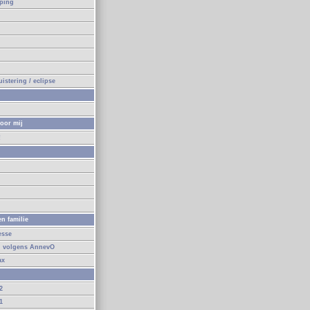
eping
n
istering / eclipse
oor mij
!
n
n familie
esse
d volgens AnnevO
ax
2
1