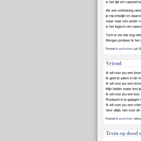
is het tijd om vaarwel 
Als een omhelzing niet
je mij ontwijkt en daar
maar naar een ander vl
is het logisch om vaar
Toch is me dat nog niet
Morgen probeer ik het
Posted in
gedichten
juli 
Vriend
Ik wil voor jou een boo
Ik geef je adem in de 
Ik wil voor jou een bron
Mijn helder water lest j
Ik wil voor jou een bos 
Rustpunt in je gejagen 
Ik wil voor jou een vrie
Voor altijd, niet voor di
Posted in
gedichten
febru
Trein op dood 