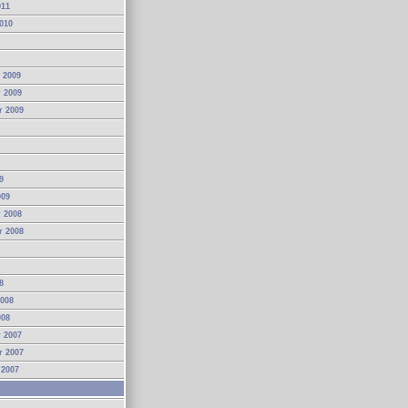
011
010
 2009
 2009
r 2009
9
009
 2008
r 2008
8
2008
008
 2007
r 2007
 2007