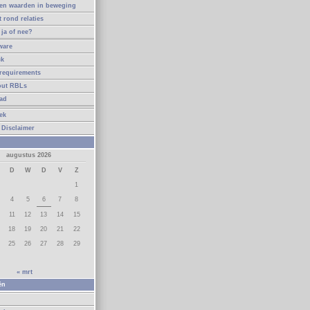
en waarden in beweging
t rond relaties
ja of nee?
ware
ck
requirements
out RBLs
ad
ek
 Disclaimer
augustus 2026
D
W
D
V
Z
1
4
5
6
7
8
11
12
13
14
15
18
19
20
21
22
25
26
27
28
29
« mrt
ën
n