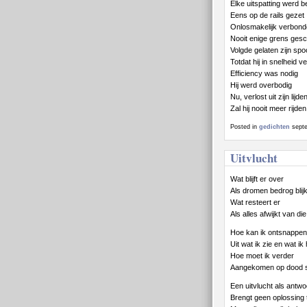
Elke uitspatting werd be
Eens op de rails gezet
Onlosmakelijk verbon
Nooit enige grens ges
Volgde gelaten zijn spo
Totdat hij in snelheid ve
Efficiency was nodig
Hij werd overbodig
Nu, verlost uit zijn lijde
Zal hij nooit meer rijden
Posted in
gedichten
septe
Uitvlucht
Wat blijft er over
Als dromen bedrog blijk
Wat resteert er
Als alles afwijkt van die 
Hoe kan ik ontsnappen
Uit wat ik zie en wat ik
Hoe moet ik verder
Aangekomen op dood 
Een uitvlucht als antw
Brengt geen oplossing 