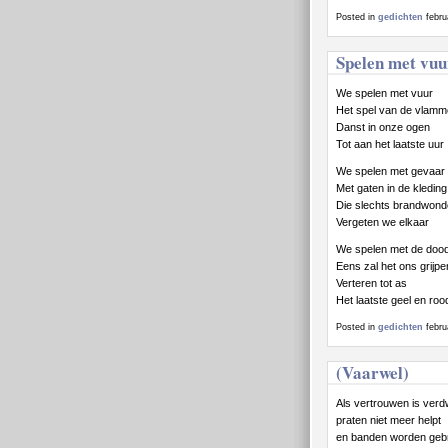
Posted in
gedichten
febru
Spelen met vuu
We spelen met vuur
Het spel van de vlam
Danst in onze ogen
Tot aan het laatste uur
We spelen met gevaar
Met gaten in de kleding
Die slechts brandwond
Vergeten we elkaar
We spelen met de doo
Eens zal het ons grijpe
Verteren tot as
Het laatste geel en roo
Posted in
gedichten
febru
(Vaarwel)
Als vertrouwen is ver
praten niet meer helpt
en banden worden geb