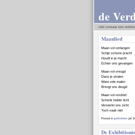
de Ver
niet zomaar een weblo
Maanlied
Maan vol verlangen
Schijn schone pracht
Houdt in je macht
Echter ons gevangen
Maan vol vreugd
Dans je stralen
Want vele malen
Brengt ons deugd
Maan vol verdriet
Schenk helder licht
Versterkt ons zicht
Toch vaak niet
Posted in
gedichten
juli 
De Exhibitionis