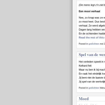
(De mens legt z’n ziel b
Een mooi verhaal
Nee, zo knap was ze eig
zo mooi heet. Dus besl
verhaal. Ze werd afgeke
Dagen lang hebben we 
En de ochtenden hadden
Read the rest of this 
Posted in
gedichten
mei 2
Spel van de wer
Het verleden speelt in 
Keihard feit
Maar nu ben ik bij mac
En raak het eindelijk kw
Jij bent niet de laatste 
Jij spel van de werkelij
Posted in
gedichten
febru
Moed