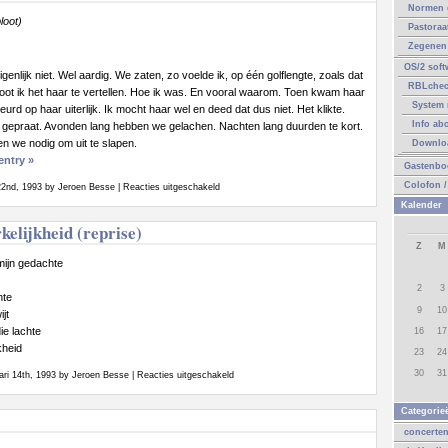
Normen 
loot)
Pastoraa
Zegenen 
OS/2 soft
enlijk niet. Wel aardig. We zaten, zo voelde ik, op één golflengte, zoals dat
RBLche
oot ik het haar te vertellen. Hoe ik was. En vooral waarom. Toen kwam haar
System 
urd op haar uiterlijk. Ik mocht haar wel en deed dat dus niet. Het klikte.
Info ab
gepraat. Avonden lang hebben we gelachen. Nachten lang duurden te kort.
 we nodig om uit te slapen.
Downlo
entry »
Gastenbo
Colofon /
voor
2nd, 1993 by Jeroen Besse |
Reacties uitgeschakeld
De
Kalender
Exhibitionist
kelijkheid (reprise)
Z
M
mijn gedachte
2
3
hte
9
10
ijt
die lachte
16
17
kheid
23
24
30
31
voor
ari 14th, 1993 by Jeroen Besse |
Reacties uitgeschakeld
Spel
van
Categorie
de
concerte
werkelijkheid