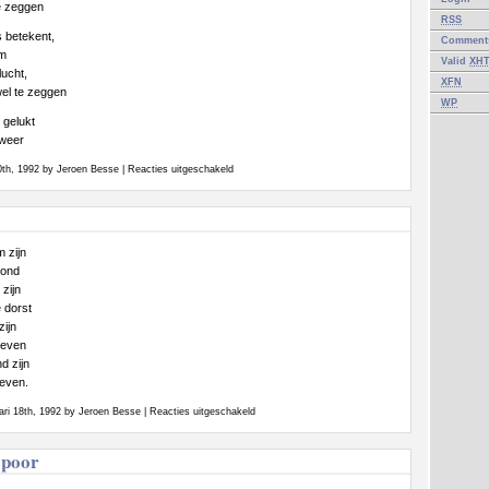
te zeggen
RSS
s betekent,
Commen
om
Valid
XH
ucht,
XFN
wel te zeggen
WP
 gelukt
 weer
voor
30th, 1992 by Jeroen Besse |
Reacties uitgeschakeld
(Vaarwel)
m zijn
mond
 zijn
e dorst
zijn
leven
nd zijn
t even.
voor
ari 18th, 1992 by Jeroen Besse |
Reacties uitgeschakeld
Vriend
spoor