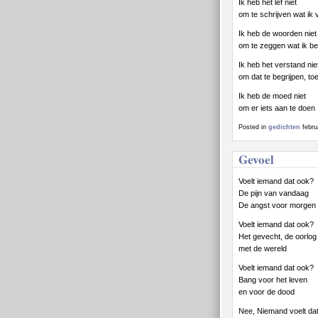
Ik heb het lef niet
om te schrijven wat ik 
Ik heb de woorden niet
om te zeggen wat ik be
Ik heb het verstand nie
om dat te begrijpen, to
Ik heb de moed niet
om er iets aan te doen
Posted in
gedichten
febru
Gevoel
Voelt iemand dat ook?
De pijn van vandaag
De angst voor morgen
Voelt iemand dat ook?
Het gevecht, de oorlog
met de wereld
Voelt iemand dat ook?
Bang voor het leven
en voor de dood
Nee, Niemand voelt dat