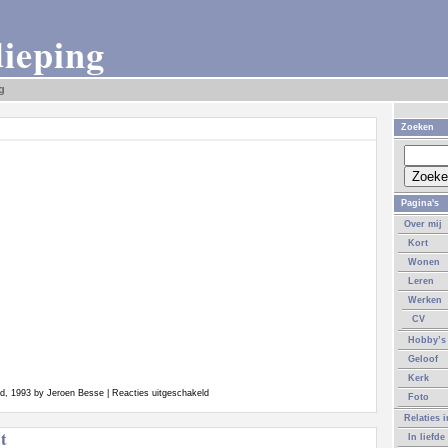
dieping
g
Zoeken
Pagina's
Over mij
Kort
Wonen
Leren
Werken
CV
Hobby’s
Geloof
Kerk
voor
3rd, 1993 by Jeroen Besse |
Reacties uitgeschakeld
Foto
Maanlied
Relaties 
t
In liefde